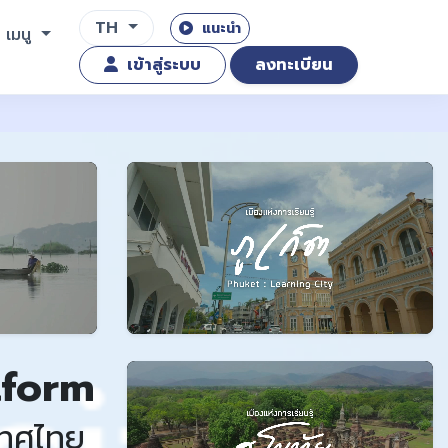
TH
แนะนำ
เมนู
เข้าสู่ระบบ
ลงทะเบียน
tform
เทศไทย