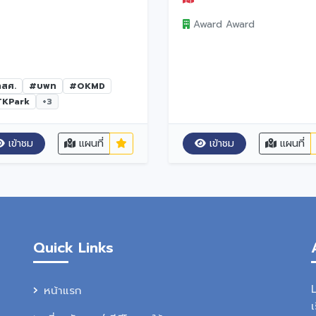
อบจ. ร่วมรับฟังการชี้แจงวิธ
Award Award
การสมัคร
สศ.
#บพท
#OKMD
KPark
+3
เข้าชม
แผนที่
เข้าชม
แผนที่
Quick Links
หน้าแรก
เ