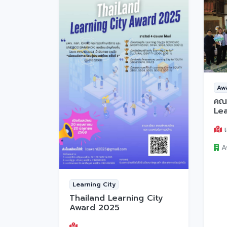
Aw
คณ
Le
ในก
เชี
เ
A
Learning City
Thailand Learning City
Award 2025