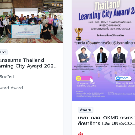
ard
ะกรรมการ Thailand
arning City Award 2025
ารลงเยี่ยมชมพื้นที่อำเภอ
ยงดาว
ชียงใหม่
ward Award
Award
บพท. กสศ. OKMD กระทร
ศึกษาธิการ และ UNESCO
Bangkok และ มหาวิทยาลั
พะเยา ขอเรียนเชิญเทศบาล