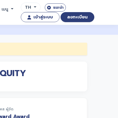
TH
แนะนำ
เมนู
เข้าสู่ระบบ
ลงทะเบียน
 EQUITY
โพส ผู้จัด
ward Award