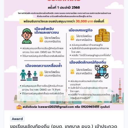
Award
ขอเรียนเชิญท้องถิ่น (อบต. เทศบาล อบจ.) เข้าประกวด