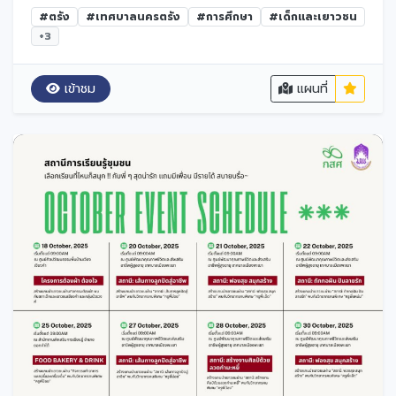
#ตรัง
#เทศบาลนครตรัง
#การศึกษา
#เด็กและเยาวชน
+3
เข้าชม
แผนที่