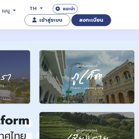
TH
แนะนำ
เมนู
เข้าสู่ระบบ
ลงทะเบียน
tform
เทศไทย