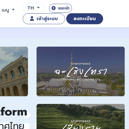
TH
แนะนำ
เมนู
เข้าสู่ระบบ
ลงทะเบียน
tform
เทศไทย