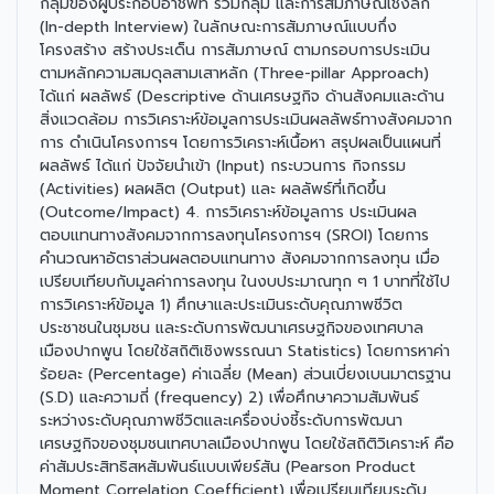
กลุ่มของผู้ประกอบอาชีพที่ รวมกลุ่ม และการสัมภาษณ์เชิงลึก
(In-depth Interview) ในลักษณะการสัมภาษณ์แบบกึ่ง
โครงสร้าง สร้างประเด็น การสัมภาษณ์ ตามกรอบการประเมิน
ตามหลักความสมดุลสามเสาหลัก (Three-pillar Approach)
ได้แก่ ผลลัพธ์ (Descriptive ด้านเศรษฐกิจ ด้านสังคมและด้าน
สิ่งแวดล้อม การวิเคราะห์ข้อมูลการประเมินผลลัพธ์ทางสังคมจาก
การ ดำเนินโครงการฯ โดยการวิเคราะห์เนื้อหา สรุปผลเป็นแผนที่
ผลลัพธ์ ได้แก่ ปัจจัยนำเข้า (Input) กระบวนการ กิจกรรม
(Activities) ผลผลิต (Output) และ ผลลัพธ์ที่เกิดขึ้น
(Outcome/Impact) 4. การวิเคราะห์ข้อมูลการ ประเมินผล
ตอบแทนทางสังคมจากการลงทุนโครงการฯ (SROI) โดยการ
คำนวณหาอัตราส่วนผลตอบแทนทาง สังคมจากการลงทุน เมื่อ
เปรียบเทียบกับมูลค่าการลงทุน ในงบประมาณทุก ๆ 1 บาทที่ใช้ไป
การวิเคราะห์ข้อมูล 1) ศึกษาและประเมินระดับคุณภาพชีวิต
ประชาชนในชุมชน และระดับการพัฒนาเศรษฐกิจของเทศบาล
เมืองปากพูน โดยใช้สถิติเชิงพรรณนา Statistics) โดยการหาค่า
ร้อยละ (Percentage) ค่าเฉลี่ย (Mean) ส่วนเบี่ยงเบนมาตรฐาน
(S.D) และความถี่ (frequency) 2) เพื่อศึกษาความสัมพันธ์
ระหว่างระดับคุณภาพชีวิตและเครื่องบ่งชี้ระดับการพัฒนา
เศรษฐกิจของชุมชนเทศบาลเมืองปากพูน โดยใช้สถิติวิเคราะห์ คือ
ค่าสัมประสิทธิสหสัมพันธ์แบบเพียร์สัน (Pearson Product
Moment Correlation Coefficient) เพื่อเปรียบเทียบระดับ