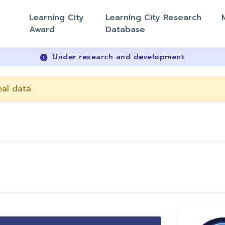
Learning City
Learning City Research
Award
Database
Under research and development
eal data.
Next