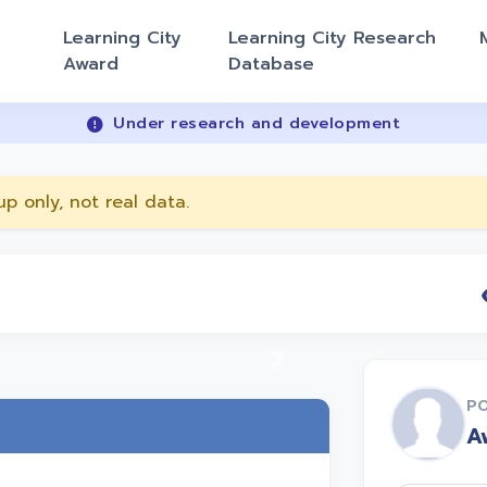
Learning City
Learning City Research
Award
Database
Under research and development
p only, not real data.
Next
PO
A