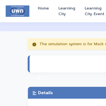
Home
Learning
Learning
City
City Event
The simulation system is for Mock u
Previous
Details