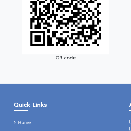
QR code
Quick Links
Home