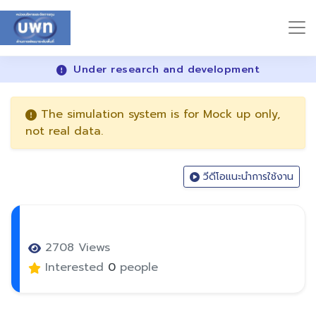
Under research and development
The simulation system is for Mock up only,
not real data.
วีดีโอแนะนำการใช้งาน
2708 Views
Interested
0
people